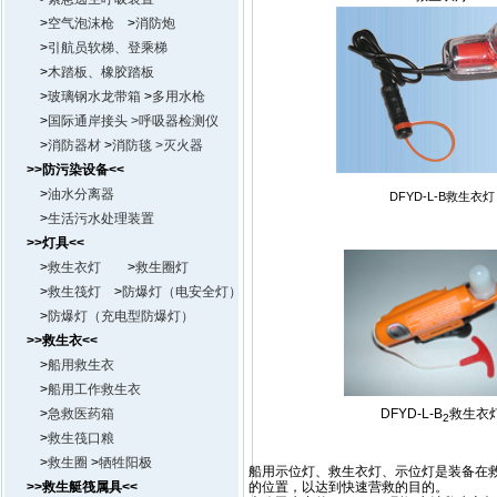
>
空气泡沫枪
>
消防炮
>
引航员软梯、登乘梯
>
木踏板、橡胶踏板
>
玻璃钢水龙带箱
>
多用水枪
>
国际通岸接头
>呼吸器检测仪
>
消防器材
>
消防毯 >
灭火器
>>防污染设备<<
>
油水分离器
DFYD-L-B救生衣灯
>
生活污水处理装置
>>灯具<<
>
救生衣灯
>
救生圈灯
>
救生筏灯
>
防爆灯（电安全灯）
>
防爆灯（充电型防爆灯）
>>救生衣<<
>
船用救生衣
>
船用工作救生衣
>
急救医药箱
DFYD-L-B
救生衣
2
>
救生筏口粮
>
救生圈
>
牺牲阳极
船用示位灯、救生衣灯、示位灯是装备在
>>救生艇筏属具<<
的位置，以达到快速营救的目的。