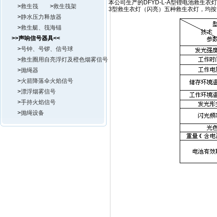
本公司生产的DFYD-L-A型锂电池救生衣灯（
>
救生筏
>
救生筏架
3型救生衣灯（闪亮）五种救生衣灯，均按照
>
静水压力释放器
>
救生艇、筏海锚
>>声响信号器具<<
>
号钟、号锣、信号球
>
救生圈用自亮浮灯及橙色烟雾信号
>
抛绳器
>
火箭降落伞火焰信号
>
漂浮烟雾信号
>
手持火焰信号
>
抛绳设备