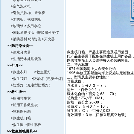
>
空气泡沫枪
>
引航员软梯、登乘梯
>
木踏板、橡胶踏板
>
玻璃钢
>
多用水枪
>
国际通岸接头
>呼吸器检测仪
>
消防器材
>
消防毯 >
灭火器
>>防污染设备<<
救生筏口粮、产品主要用途及适用范围
>
油水分离器
此产品主要用于配备在救生筏上用作备品
>
生活污水处理装置
以供救生筏上人员维持每天必须的热量。
二、符合标准
>>灯具<<
1974 年国际海上人命安全公约
>
救生衣灯
>
救生圈灯
1996 年修正案船舶与海上设施法定检验规则
三、型号及主要参数性能：
>
救生筏灯
>
防爆灯（电安全灯）
含量成份：
>
防爆灯（充电型防爆灯）
含水量：百分之 3 － 7 ；
盐分： <百分之0.2 ；
>>救生衣<<
碳水化合物：百分之 63 － 70；
总热量：不小于 10MJ 。
>
船用救生衣
脂肪：百分之 20-30 ；
>
船用工作救生衣
蛋白质： 百分之7 － 10 ；
维生素： C ： >百分之0.02 。
>
急救医药箱
有效期限： 3 年（口粮采用真空包装）
>
救生筏口粮
>
救生圈
>
牺牲阳极
>>救生艇筏属具<<