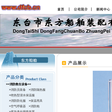
>>消防救生设备<<
>
消防员装备
>
消防隔热服
>
绝热型浸水保温服
>
消防防化服
>
保温用具
>
空气呼吸器
>
消防炮
>
紧急逃生呼吸装置