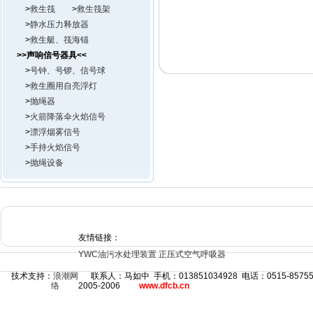
>
救生筏
>
救生筏架
>
静水压力释放器
>
救生艇、筏海锚
>>声响信号器具<<
>
号钟、号锣、信号球
>
救生圈用自亮浮灯
>
抛绳器
>
火箭降落伞火焰信号
>
漂浮烟雾信号
>
手持火焰信号
>
抛绳设备
友情链接：
YWC油污水处理装置
正压式空气呼吸器
技术支持：
浪潮网
联系人：马如中 手机：013851034928 电话：0515-8575
络
2005-2006
www.dfcb.cn