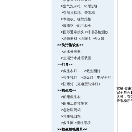
>
空气泡沫枪
>
消防炮
>
引航员软梯、登乘梯
>
木踏板、橡胶踏板
>
玻璃钢
>
多用水枪
>
国际通岸接头
>呼吸器检测仪
>
消防器材
>
消防毯 >
灭火器
>>防污染设备<<
>
油水分离器
>
生活污水处理装置
>>灯具<<
>
救生衣灯
>
救生圈灯
>
救生筏灯
>
防爆灯（电安全灯）
>
防爆灯（充电型防爆灯）
软梯 登乘
>>救生衣<<
完全符合1
认可，有
>
船用救生衣
登乘梯用
>
船用工作救生衣
>
急救医药箱
>
救生筏口粮
>
救生圈
>
牺牲阳极
>>救生艇筏属具<<