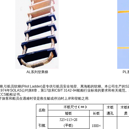
AL系列登乘梯
PL
梯,引航员软梯(Pilot Ladder)是专供引航员安全地登、离海船的软梯。本公司生产的S20-
974年SOLAS公约第Ⅱ章，第17款和CB/T 3142-94船舶行业标准的要求和有关
CCS船检证书。
于旅客和船员在遇难时登是救生艇或停泊时上岸和登船之用.